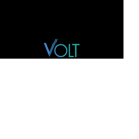
SITE
Home
Time
M&A
Track Record
Inteligência
Contato
ENDEREÇO