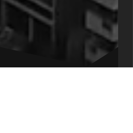
Fundada em 2010, a Volt Partners conta
com mais de
80 anos de experiência
acumulada
de seus sócios em
Assessoria em M&A
.